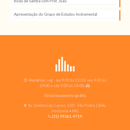
Roda de Samba com Prof. João
Apresentação do Grupo de Estudos Instrumental
Horários:
seg - qui 9:00 às 22:00, sex 9:00 às
19:00 e sáb 9:00 às 14:00.
Estacionamento grátis
Av. Senhora do Carmo, 550 - São Pedro | Belo
Horizonte • MG
(31) 99361-9719