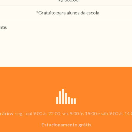
*Gratuito para alunos da escola
nte.
rários:
seg - qui 9:00 às 22:00, sex 9:00 às 19:00 e sáb 9:00 às 14
Estacionamento grátis