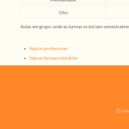
Obs:
Aulas em grupo, onde as turmas se iniciam semestralme
Veja os professores
Veja as turmas e horários
Ho