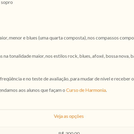
e sopro
 maior, menor e blues (uma quarta composta), nos compassos compo
na tonalidade maior, nos estilos rock, blues, afoxé, bossa nova, ba
eqüência e no teste de avaliação, para mudar de nível e receber o 
omendamos aos alunos que façam o
Curso de Harmonia
.
Veja as opções
R$ 300,00