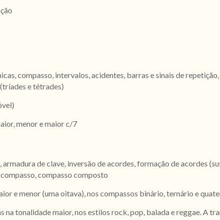
ação
icas, compasso, intervalos, acidentes, barras e sinais de repetição,
(tríades e tétrades)
óvel)
ior, menor e maior c/7
, armadura de clave, inversão de acordes, formação de acordes (s
o e compasso, compasso composto
aior e menor (uma oitava), nos compassos binário, ternário e quate
 na tonalidade maior, nos estilos rock, pop, balada e reggae. A tr